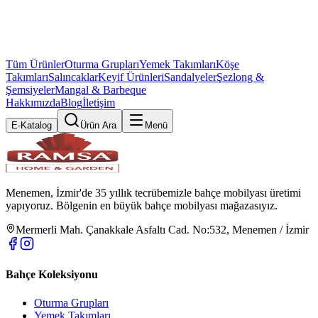
Tüm Ürünler
Oturma Grupları
Yemek Takımları
Köşe
Takımları
Salıncaklar
Keyif Ürünleri
Sandalyeler
Şezlong &
Şemsiyeler
Mangal & Barbeque
Hakkımızda
Blog
İletişim
E-Katalog
Ürün Ara
Menü
Menemen, İzmir'de 35 yıllık tecrübemizle bahçe mobilyası üretimi
yapıyoruz. Bölgenin en büyük bahçe mobilyası mağazasıyız.
Mermerli Mah. Çanakkale Asfaltı Cad. No:532, Menemen / İzmir
Bahçe Koleksiyonu
Oturma Grupları
Yemek Takımları