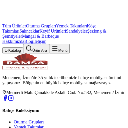
Tüm Ürünler
Oturma Grupları
Yemek Takımları
Köşe
Takımları
Salıncaklar
Keyif Ürünleri
Sandalyeler
Şezlong &
Şemsiyeler
Mangal & Barbeque
Hakkımızda
Blog
İletişim
E-Katalog
Ürün Ara
Menü
Menemen, İzmir'de 35 yıllık tecrübemizle bahçe mobilyası üretimi
yapıyoruz. Bölgenin en büyük bahçe mobilyası mağazasıyız.
Mermerli Mah. Çanakkale Asfaltı Cad. No:532, Menemen / İzmir
Bahçe Koleksiyonu
Oturma Grupları
Yemek Takımları